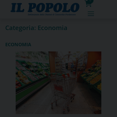
Skip
0
to
prodotti
content
Categoria:
Economia
ECONOMIA