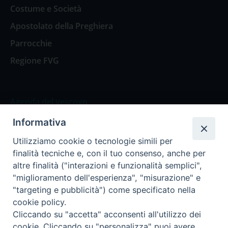
Costume e Società
Apostolato della Preghiera
Parrocchie
Regione FVG
Agenda del vescovo
Informativa
Agenda del vescovo
Utilizziamo cookie o tecnologie simili per
finalità tecniche e, con il tuo consenso, anche per
altre finalità ("interazioni e funzionalità semplici",
"miglioramento dell'esperienza", "misurazione" e
Privacy Policy
Trasparenza
"targeting e pubblicità") come specificato nella
cookie policy.
Termini e Condizioni
Cliccando su "accetta" acconsenti all'utilizzo dei
cookie. Cliccando su "personalizza" puoi avere