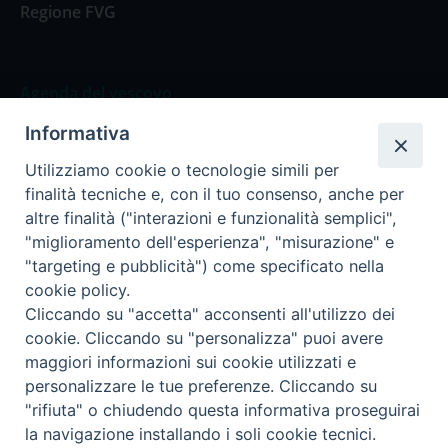
Regione FVG
Agenda del vescovo
Informativa
Agenda del vescovo
Utilizziamo cookie o tecnologie simili per
finalità tecniche e, con il tuo consenso, anche per
altre finalità ("interazioni e funzionalità semplici",
"miglioramento dell'esperienza", "misurazione" e
Privacy Policy
Trasparenza
"targeting e pubblicità") come specificato nella
cookie policy.
Termini e Condizioni
Cliccando su "accetta" acconsenti all'utilizzo dei
cookie. Cliccando su "personalizza" puoi avere
maggiori informazioni sui cookie utilizzati e
Informativa per il trattamento dei dati personali
personalizzare le tue preferenze. Cliccando su
"rifiuta" o chiudendo questa informativa proseguirai
la navigazione installando i soli cookie tecnici.
Cookie Policy