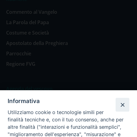
Commento al Vangelo
La Parola del Papa
Costume e Società
Apostolato della Preghiera
Parrocchie
Regione FVG
Agenda del vescovo
Informativa
Agenda del vescovo
Utilizziamo cookie o tecnologie simili per
finalità tecniche e, con il tuo consenso, anche per
altre finalità ("interazioni e funzionalità semplici",
"miglioramento dell'esperienza", "misurazione" e
Privacy Policy
Trasparenza