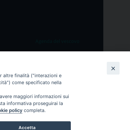
Agenda del vescovo
 Vangelo
Agenda del vescovo
 Papa
cietà
altre finalità ("interazioni e
cità") come specificato nella
lla Preghiera
 avere maggiori informazioni sui
sta informativa proseguirai la
kie policy
completa.
Accetta