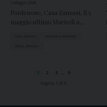
3 Maggio 2026
Pordenone, Casa Zanussi, il 5
maggio ultimo Martedì a
Dibattito con mons. Marson
Casa Zanussi
martedì a dibattito
Mons. Marson
1
2
3
…
9
Pagina 1 di 9