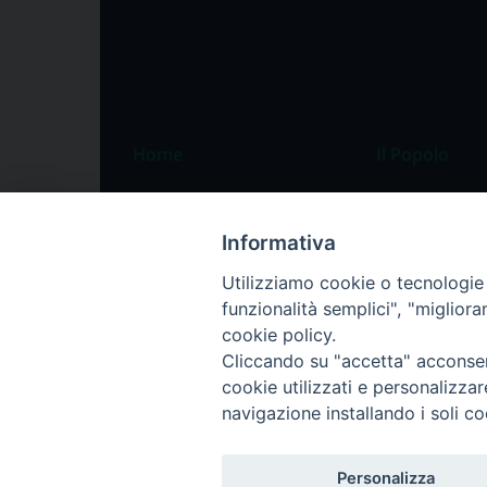
Home
Il Popolo
Speciali
Il settimanale
Pordenone
Chi siamo
Informativa
Portogruaro
La redazione
Utilizziamo cookie o tecnologie s
funzionalità semplici", "miglior
Friuli Occidentale
Pubblicità
cookie policy.
Veneto Orientale
Cliccando su "accetta" acconsent
Diocesi
cookie utilizzati e personalizza
navigazione installando i soli co
Personalizza