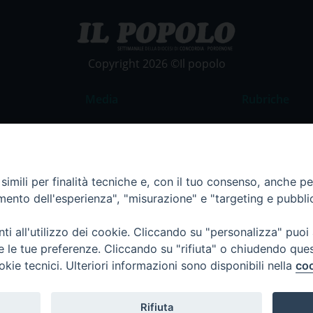
Copyright 2026 ©Il popolo
Media
Rubriche
Foto
Commento al
Video
La Parola del
Costume e So
imili per finalità tecniche e, con il tuo consenso, anche per 
amento dell'esperienza", "misurazione" e "targeting e pubbli
Apostolato de
Parrocchie
i all'utilizzo dei cookie. Cliccando su "personalizza" puoi
Regione FVG
re le tue preferenze. Cliccando su "rifiuta" o chiudendo que
okie tecnici. Ulteriori informazioni sono disponibili nella
coo
Rifiuta