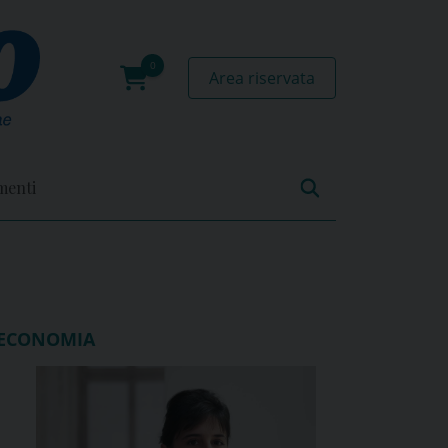
Area riservata
0
prodotti
menti
ECONOMIA