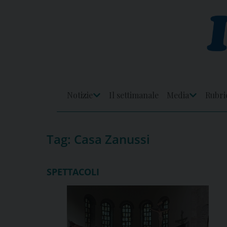
Skip
to
content
Notizie
Il settimanale
Media
Rubri
Apri
Apri
Menu
Menu
Tag:
Casa Zanussi
SPETTACOLI