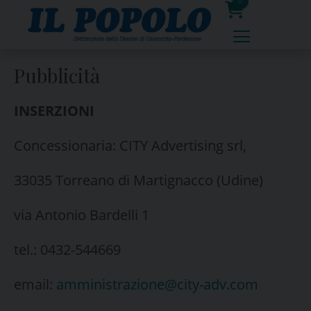
Skip
0
to
prodotti
content
Pubblicità
INSERZIONI
Concessionaria: CITY Advertising srl,
33035 Torreano di Martignacco (Udine)
via Antonio Bardelli 1
tel.: 0432-544669
email:
amministrazione@city-adv.com