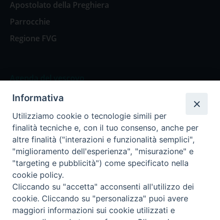
Apostolato della Preghiera
Parrocchie
Regione FVG
Agenda del vescovo
Informativa
Agenda del vescovo
Utilizziamo cookie o tecnologie simili per
finalità tecniche e, con il tuo consenso, anche per
altre finalità ("interazioni e funzionalità semplici",
"miglioramento dell'esperienza", "misurazione" e
Privacy Policy
Trasparenza
"targeting e pubblicità") come specificato nella
cookie policy.
Termini e Condizioni
Cliccando su "accetta" acconsenti all'utilizzo dei
cookie. Cliccando su "personalizza" puoi avere
maggiori informazioni sui cookie utilizzati e
Informativa per il trattamento dei dati personali