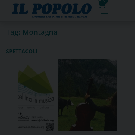
Skip
0
to
prodotti
content
Tag:
Montagna
SPETTACOLI