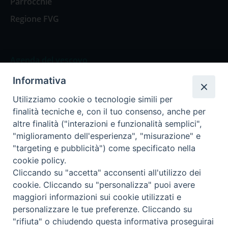
Parrocchie
Regione FVG
Agenda del vescovo
Informativa
Agenda del vescovo
Utilizziamo cookie o tecnologie simili per
finalità tecniche e, con il tuo consenso, anche per
altre finalità ("interazioni e funzionalità semplici",
"miglioramento dell'esperienza", "misurazione" e
Privacy Policy
Trasparenza
"targeting e pubblicità") come specificato nella
cookie policy.
Termini e Condizioni
Cliccando su "accetta" acconsenti all'utilizzo dei
cookie. Cliccando su "personalizza" puoi avere
maggiori informazioni sui cookie utilizzati e
Informativa per il trattamento dei dati personali
personalizzare le tue preferenze. Cliccando su
"rifiuta" o chiudendo questa informativa proseguirai