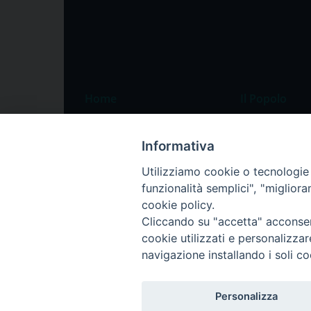
Home
Il Popolo
Speciali
Il settimanale
Informativa
Pordenone
Chi siamo
Utilizziamo cookie o tecnologie s
Portogruaro
La redazione
funzionalità semplici", "miglior
Friuli Occidentale
Pubblicità
cookie policy.
Veneto Orientale
Cliccando su "accetta" acconsent
cookie utilizzati e personalizza
Diocesi
navigazione installando i soli co
Personalizza