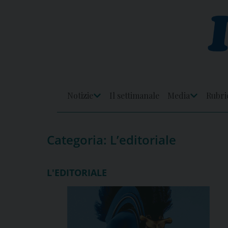
Skip
to
content
Notizie
Il settimanale
Media
Rubri
Apri
Apri
Menu
Menu
Categoria:
L’editoriale
L'EDITORIALE