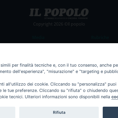
Copyright 2026 ©Il popolo
Media
Rubriche
Foto
Commento al
Video
La Parola del
imili per finalità tecniche e, con il tuo consenso, anche per 
Costume e So
amento dell'esperienza", "misurazione" e "targeting e pubbli
Apostolato de
Parrocchie
i all'utilizzo dei cookie. Cliccando su "personalizza" puoi
re le tue preferenze. Cliccando su "rifiuta" o chiudendo que
Regione FVG
okie tecnici. Ulteriori informazioni sono disponibili nella
coo
Rifiuta