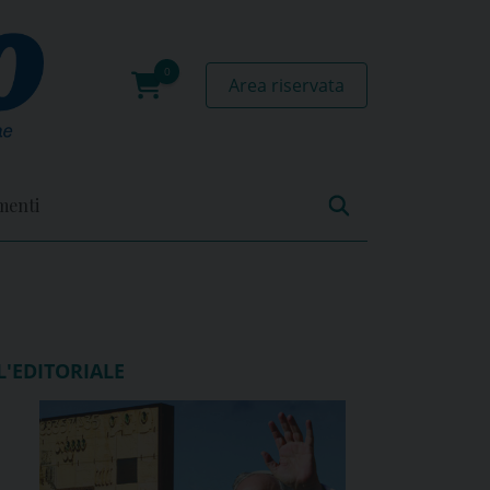
Area riservata
0
prodotti
menti
L'EDITORIALE