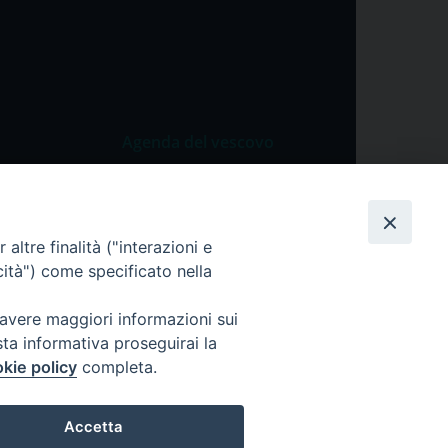
Agenda del vescovo
 Vangelo
Agenda del vescovo
 Papa
altre finalità ("interazioni e
cietà
cità") come specificato nella
lla Preghiera
 avere maggiori informazioni sui
sta informativa proseguirai la
kie policy
completa.
Accetta