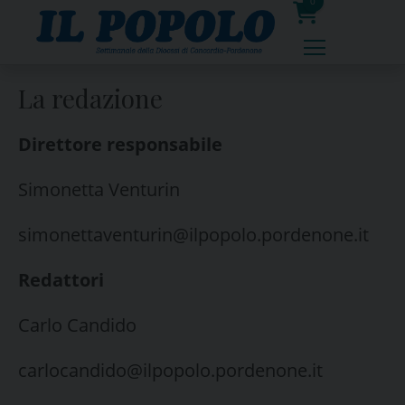
Skip
0
to
prodotti
content
La redazione
Direttore responsabile
Simonetta Venturin
simonettaventurin@ilpopolo.pordenone.it
Redattori
Carlo Candido
carlocandido@ilpopolo.pordenone.it