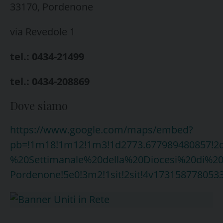
33170, Pordenone
via Revedole 1
tel.: 0434-21499
tel.: 0434-208869
Dove siamo
https://www.google.com/maps/embed?
pb=!1m18!1m12!1m3!1d2773.677989480857!2d1
%20Settimanale%20della%20Diocesi%20di%20
Pordenone!5e0!3m2!1sit!2sit!4v1731587780533!