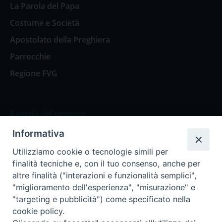
La Parola del Papa
Costume e Società
Apostolato della Preghiera
Parrocchie
Regione FVG
Agenda del vescovo
Informativa
Agenda del vescovo
Utilizziamo cookie o tecnologie simili per
finalità tecniche e, con il tuo consenso, anche per
altre finalità ("interazioni e funzionalità semplici",
"miglioramento dell'esperienza", "misurazione" e
Privacy Policy
Trasparenza
"targeting e pubblicità") come specificato nella
cookie policy.