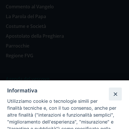
Commento al Vangelo
La Parola del Papa
Costume e Società
Apostolato della Preghiera
Parrocchie
Regione FVG
Agenda del vescovo
Informativa
Agenda del vescovo
Utilizziamo cookie o tecnologie simili per
finalità tecniche e, con il tuo consenso, anche per
altre finalità ("interazioni e funzionalità semplici",
"miglioramento dell'esperienza", "misurazione" e
Privacy Policy
Trasparenza
"targeting e pubblicità") come specificato nella