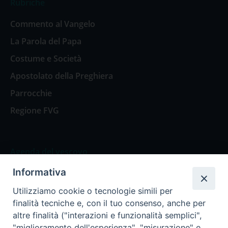
Rubriche
Commento al Vangelo
La Parola del Papa
Costume e Società
Apostolato della Preghiera
Parrocchie
Regione FVG
Agenda del vescovo
Informativa
Agenda del vescovo
Utilizziamo cookie o tecnologie simili per
finalità tecniche e, con il tuo consenso, anche per
altre finalità ("interazioni e funzionalità semplici",
"miglioramento dell'esperienza", "misurazione" e