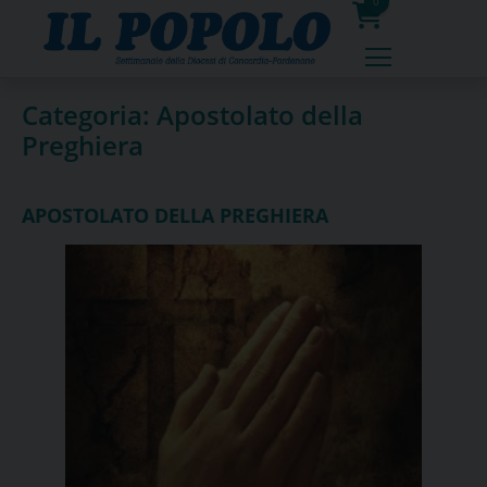
Skip
0
to
prodotti
content
Categoria:
Apostolato della
Preghiera
APOSTOLATO DELLA PREGHIERA