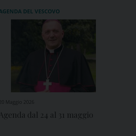
AGENDA DEL VESCOVO
20 Maggio 2026
Agenda dal 24 al 31 maggio