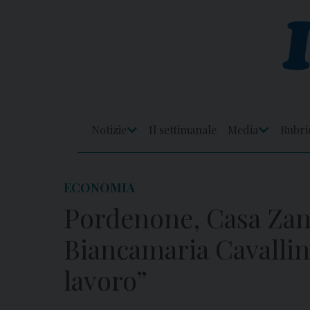
Skip
to
content
Notizie
Il settimanale
Media
Rubri
Apri
Apri
Menu
Menu
ECONOMIA
Pordenone, Casa Zan
Biancamaria Cavallin
lavoro”