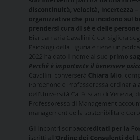
suo intervento partirà da una rifless
discontinuità, velocità, incertezza – 
organizzative che più incidono sul b
prendersi cura di sé e delle persone 
Biancamaria Cavallini è consigliera seg
Psicologi della Liguria e tiene un podca
2022 ha dato il nome al suo
primo sag
Perché è importante il benessere psic
Cavallini converserà
Chiara Mio
, comp
Pordenone e Professoressa ordinaria 
dell’Università Ca’ Foscari di Venezia, d
Professoressa di Management accountin
management della sostenibilità e Corpo
Gli incontri sono
accreditati per la 
iscritti all’
Ordine dei Consulenti del 