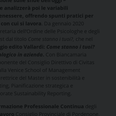
ione sulle sfide dell’oggi –
e analizzerà poi le variabili
enessere, offrendo spunti pratici per
con cui si lavora
. Da gennaio 2020
retaria dell’Ordine delle Psicologhe e degli
st dal titolo
Come stanno i tuoi?,
che nel
gio edito Vallardi:
Come stanno i tuoi?
ologico in azienda
.
Con Biancamaria
onente del Consiglio Direttivo di Civitas
alla Venice School of Management
irettrice del Master in sostenibilità e
g, Pianificazione strategica e
rate Sustainability Reporting.
Formazione Professionale Continua
degli
Lavoro
Consiglio Provinciale di Pordenone,