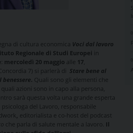
S
0
egna di cultura economica
Voci dal lavoro
tituto Regionale di Studi Europei
in
0
e
:
mercoledì 20 maggio
alle
17
,
Concordia 7) si parlerà di
Stare bene al
l benessere
.
Quali sono gli elementi che
quali azioni sono in capo alla persona,
contro sarà questa volta una grande esperta
,
psicologa del Lavoro, responsabile
indwork
,
editorialista e co-host del podcast
co
che parla di salute mentale a lavoro.
Il