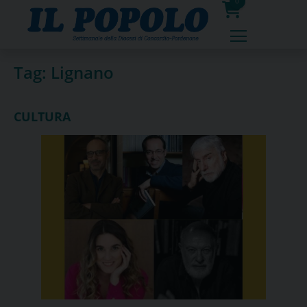
Skip
0
to
prodotti
content
Tag:
Lignano
CULTURA