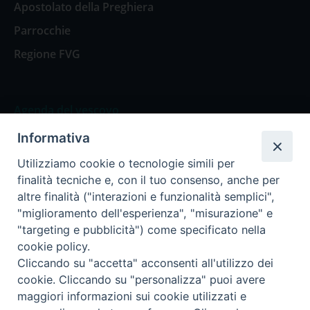
Apostolato della Preghiera
Parrocchie
Regione FVG
Agenda del vescovo
Informativa
Agenda del vescovo
Utilizziamo cookie o tecnologie simili per
finalità tecniche e, con il tuo consenso, anche per
altre finalità ("interazioni e funzionalità semplici",
"miglioramento dell'esperienza", "misurazione" e
Privacy Policy
Trasparenza
"targeting e pubblicità") come specificato nella
cookie policy.
Termini e Condizioni
Cliccando su "accetta" acconsenti all'utilizzo dei
cookie. Cliccando su "personalizza" puoi avere
maggiori informazioni sui cookie utilizzati e
Informativa per il trattamento dei dati personali