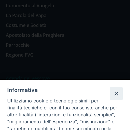
Commento al Vangelo
La Parola del Papa
Costume e Società
Apostolato della Preghiera
Parrocchie
Regione FVG
Agenda del vescovo
Informativa
Agenda del vescovo
Utilizziamo cookie o tecnologie simili per
finalità tecniche e, con il tuo consenso, anche per
altre finalità ("interazioni e funzionalità semplici",
"miglioramento dell'esperienza", "misurazione" e
Privacy Policy
Trasparenza
"targeting e pubblicità") come specificato nella