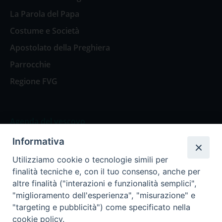
La Parola del Papa
Costume e Società
Apostolato della Preghiera
Parrocchie
Regione FVG
Agenda del vescovo
Informativa
Agenda del vescovo
Utilizziamo cookie o tecnologie simili per
finalità tecniche e, con il tuo consenso, anche per
altre finalità ("interazioni e funzionalità semplici",
"miglioramento dell'esperienza", "misurazione" e
Privacy Policy
Trasparenza
"targeting e pubblicità") come specificato nella
cookie policy.