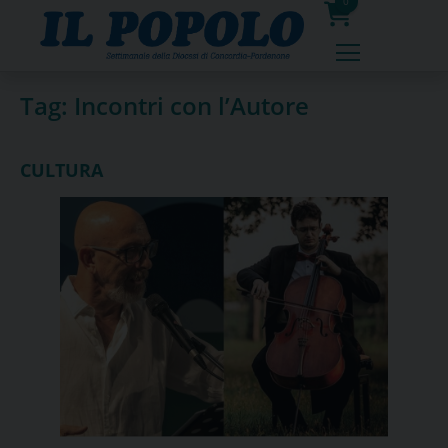
Skip
0
to
prodotti
content
Tag:
Incontri con l’Autore
CULTURA