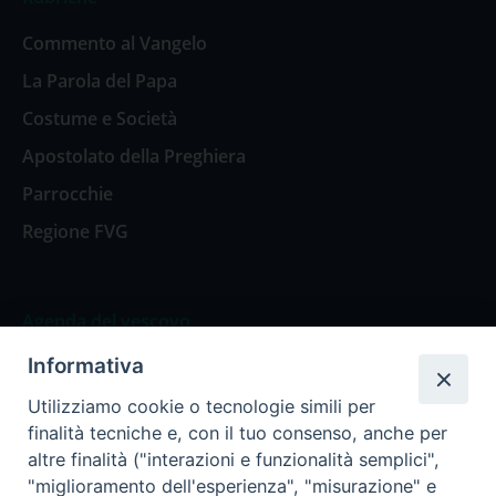
Commento al Vangelo
La Parola del Papa
Costume e Società
Apostolato della Preghiera
Parrocchie
Regione FVG
Agenda del vescovo
Informativa
Agenda del vescovo
Utilizziamo cookie o tecnologie simili per
finalità tecniche e, con il tuo consenso, anche per
altre finalità ("interazioni e funzionalità semplici",
"miglioramento dell'esperienza", "misurazione" e
Privacy Policy
Trasparenza