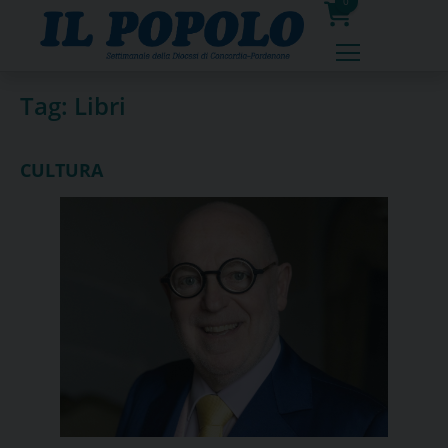
Skip
0
to
prodotti
content
Tag:
Libri
CULTURA