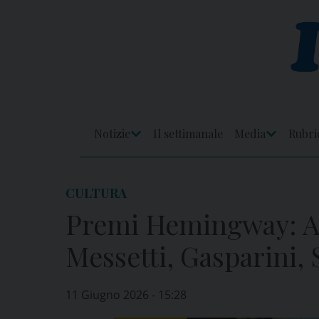
Skip
to
content
Notizie
Il settimanale
Media
Rubri
Apri
Apri
Menu
Menu
CULTURA
Premi Hemingway: A
Messetti, Gasparini,
11 Giugno 2026 - 15:28