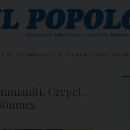
che
Terremoto 1976-2026
Agenda del vescovo
Abbona
Apri
Menu
mmaniti, Crepet,
 Sönmez