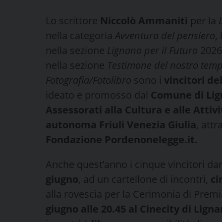
Lo scrittore
Niccolò Ammaniti
per la
nella categoria
Avventura del pensiero
,
nella sezione
Lignano per il Futuro
2026,
nella sezione
Testimone del nostro tem
Fotografia/Fotolibro
sono i
vincitori d
ideato e promosso dal
Comune di Lig
Assessorati alla Cultura e alle Atti
autonoma Friuli Venezia Giulia
, att
Fondazione Pordenonelegge.it.
Anche quest’anno i cinque vincitori da
giugno
, ad un cartellone di incontri,
ci
alla rovescia per la Cerimonia di Pre
giugno alle 20.45 al Cinecity di Lig