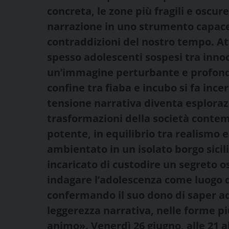
concreta, le zone più fragili e oscur
narrazione in uno strumento capace 
contraddizioni del nostro tempo. At
spesso adolescenti sospesi tra inno
un’immagine perturbante e profond
confine tra fiaba e incubo si fa ince
tensione narrativa diventa esplora
trasformazioni della società contem
potente, in equilibrio tra realismo 
ambientato in un isolato borgo sicil
incaricato di custodire un segreto 
indagare l’adolescenza come luogo 
confermando il suo dono di saper ad
leggerezza narrativa, nelle forme p
animo».
Venerdì 26 giugno, alle 21 