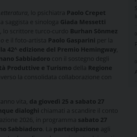
S
Letteratura
, lo psichiatra
Paolo Crepet
 la saggista e sinologa
Giada Messetti
 lo scrittore turco-curdo
Burhan Sönmez
0
po
e il foto-artista
Paolo Gasparini
per la
ella 42^ edizione del Premio Hemingway
,
nano Sabbiadoro
con il sostegno degli
0
vità Produttive e Turismo
della
Regione
raverso la consolidata collaborazione con
ranno vita,
da giovedì 25 a sabato 27
nque dialoghi
chiamati a scandire il conto
miazione 2026, in programma
sabato 27
nano Sabbiadoro
. La
partecipazione
agli