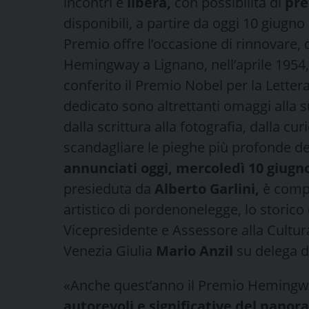
incontri è
libera,
con possibilità di
pre
disponibili, a partire da oggi 10 giugno
Premio offre l’occasione di rinnovare, d
Hemingway a Lignano, nell’aprile 1954,
conferito il Premio Nobel per la Lettera
dedicato sono altrettanti omaggi alla su
dalla scrittura alla fotografia, dalla cu
scandagliare le pieghe più profonde 
annunciati oggi, mercoledì 10 giugn
presieduta da
Alberto Garlini,
è comp
artistico di pordenonelegge, lo storico
Vicepresidente e Assessore alla Cultur
Venezia Giulia
Mario Anzil
su delega d
«Anche quest’anno il Premio Hemingw
autorevoli e significative del pano