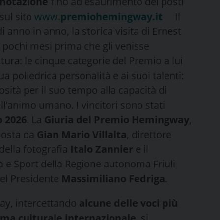
notazione
fino ad esaurimento dei posti
 sul sito
www.
premiohemingway.it
Il
i anno in anno, la storica visita di Ernest
 pochi mesi prima che gli venisse
tura: le cinque categorie del Premio a lui
a poliedrica personalità e ai suoi talenti:
riosità per il suo tempo alla capacità di
dell’animo umano.
I vincitori sono stati
o 2026
. La
Giuria del Premio Hemingway
,
osta da
Gian Mario Villalta
, direttore
 della fotografia
Italo Zannier
e il
a e Sport della Regione autonoma Friuli
el Presidente
Massimiliano Fedriga
.
ay, intercettando
alcune delle voci più
rama culturale internazionale
, si