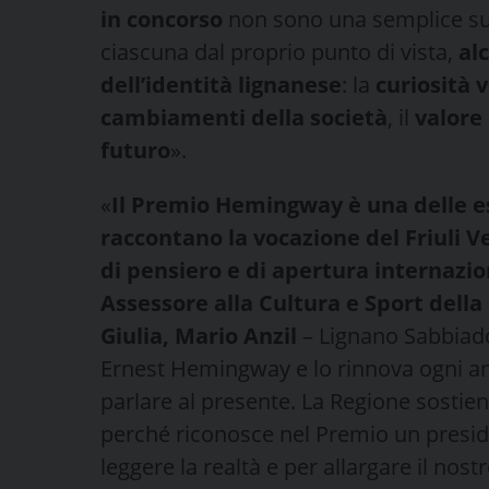
in concorso
non sono una semplice su
ciascuna dal proprio punto di vista,
alc
dell’identità lignanese
: la
curiosità 
cambiamenti della società
, il
valore 
futuro
».
«
Il Premio Hemingway è una delle es
raccontano la vocazione del Friuli Ve
di pensiero e di apertura internazi
Assessore alla Cultura e Sport dell
Giulia, Mario Anzil
– Lignano Sabbiad
Ernest Hemingway e lo rinnova ogni an
parlare al presente. La Regione sosti
perché riconosce nel Premio un presidi
leggere la realtà e per allargare il nos