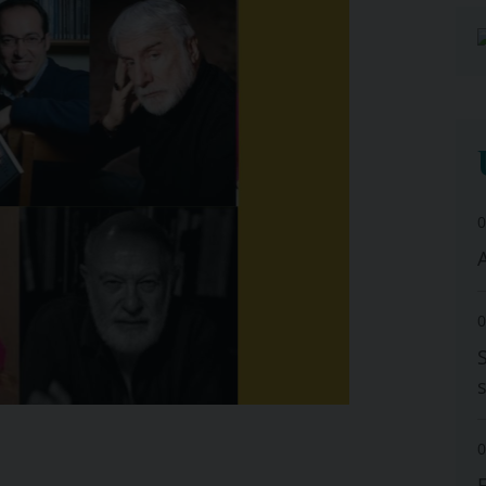
0
A
0
0