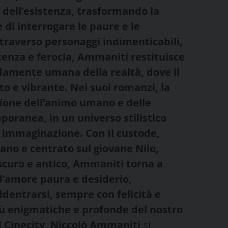
e dell’esistenza, trasformando la
di interrogare le paure e le
traverso personaggi indimenticabili,
cenza e ferocia, Ammaniti restituisce
amente umana della realtà, dove il
rto e vibrante. Nei suoi romanzi, la
zione dell’animo umano e delle
poranea, in un universo stilistico
e immaginazione. Con Il custode,
iano e centrato sul giovane Nilo,
oscuro e antico, Ammaniti torna a
d’amore paura e desiderio,
dentrarsi, sempre con felicità e
iù enigmatiche e profonde del nostro
al Cinecity, Niccolò Ammaniti
si