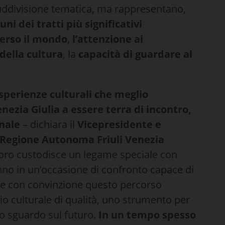
ddivisione tematica, ma rappresentano,
uni dei tratti più significativi
verso il mondo
,
l’attenzione ai
della cultura
, la
capacità di guardare al
perienze culturali che meglio
nezia Giulia a essere terra di incontro,
onale
– dichiara il
Vicepresidente e
a Regione Autonoma Friuli Venezia
oro custodisce un legame speciale con
no in un’occasione di confronto capace di
ene con convinzione questo percorso
o culturale di qualità, uno strumento per
tro sguardo sul futuro.
In un tempo spesso