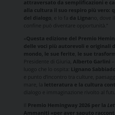
attraversato da semplificazioni e c
alla cultura il suo respiro più vero: 
del dialogo
, e lo fa
da Ligna
no, dove i
confine può diventare opportunità.”
«
Questa edizione del Premio Heming
delle voci più autorevoli e originali
mondo, le sue ferite
,
le sue trasfor
Presidente di Giuria,
Alberto Garlini
–
luogo che lo ospita:
Lignano Sabbiad
e punto d’incontro tra culture, paesaggi 
mare, la
letteratura e la cultura con
dialogo e immaginazione rivolto al fut
Il
Premio Hemingway 2026 per la
Let
Ammaniti «
per aver saputo racconta