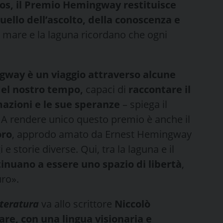
aos, il Premio Hemingway restituisce
quello dell’ascolto, della conoscenza e
l mare e la laguna ricordano che ogni
way è un viaggio attraverso alcune
 del nostro tempo,
capaci di
raccontare il
mazioni e le sue speranze
– spiega il
 A rendere unico questo premio è anche il
oro
, approdo amato da Ernest Hemingway
e storie diverse. Qui, tra la laguna e il
tinuano a essere uno spazio di libertà
,
uro».
teratura
va allo scrittore
Niccolò
re, con una lingua visionaria e