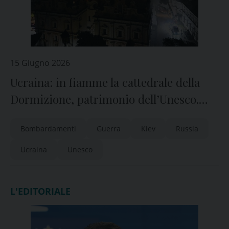
15 Giugno 2026
Ucraina: in fiamme la cattedrale della
Dormizione, patrimonio dell’Unesco.
Metropolita Epifanio: “ennesimo
Bombardamenti
Guerra
Kiev
Russia
crimine russo”
Ucraina
Unesco
L'EDITORIALE