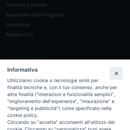
Costume e Società
Apostolato della Preghiera
Parrocchie
Regione FVG
Agenda del vescovo
Informativa
Agenda del vescovo
Utilizziamo cookie o tecnologie simili per
finalità tecniche e, con il tuo consenso, anche per
altre finalità ("interazioni e funzionalità semplici",
"miglioramento dell'esperienza", "misurazione" e
Privacy Policy
Trasparenza
"targeting e pubblicità") come specificato nella
cookie policy.
Termini e Condizioni
Cliccando su "accetta" acconsenti all'utilizzo dei
cookie. Cliccando su "personalizza" puoi avere