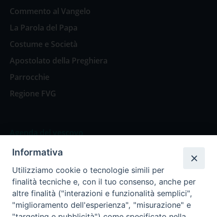
Commento al Vangelo
La Parola del Papa
Costume e Società
Apostolato della Preghiera
Parrocchie
Regione FVG
Agenda del vescovo
Informativa
Agenda del vescovo
Utilizziamo cookie o tecnologie simili per
finalità tecniche e, con il tuo consenso, anche per
altre finalità ("interazioni e funzionalità semplici",
"miglioramento dell'esperienza", "misurazione" e
Privacy Policy
Trasparenza
"targeting e pubblicità") come specificato nella