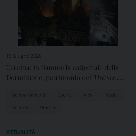
15 Giugno 2026
Ucraina: in fiamme la cattedrale della
Dormizione, patrimonio dell’Unesco.
Metropolita Epifanio: “ennesimo
Bombardamenti
Guerra
Kiev
Russia
crimine russo”
Ucraina
Unesco
ATTUALITÀ