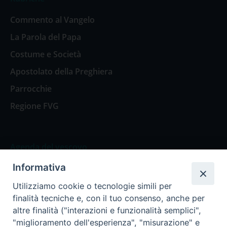
Commento al Vangelo
La Parola del Papa
Costume e Società
Apostolato della Preghiera
Parrocchie
Regione FVG
Agenda del vescovo
Informativa
Agenda del vescovo
Utilizziamo cookie o tecnologie simili per
finalità tecniche e, con il tuo consenso, anche per
altre finalità ("interazioni e funzionalità semplici",
"miglioramento dell'esperienza", "misurazione" e
Privacy Policy
Trasparenza