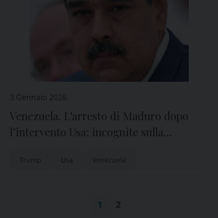
3 Gennaio 2026
Venezuela. L’arresto di Maduro dopo
l’intervento Usa: incognite sulla
transizione, appello della Chiesa alla
Trump
Usa
Venezuela
calma
1
2