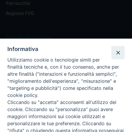
Parrocchie
Regione FVG
Agenda del vescovo
Informativa
Agenda del vescovo
Utilizziamo cookie o tecnologie simili per
finalità tecniche e, con il tuo consenso, anche per
altre finalità ("interazioni e funzionalità semplici",
"miglioramento dell'esperienza", "misurazione" e
Privacy Policy
Trasparenza
"targeting e pubblicità") come specificato nella
cookie policy.
Termini e Condizioni
Cliccando su "accetta" acconsenti all'utilizzo dei
cookie. Cliccando su "personalizza" puoi avere
maggiori informazioni sui cookie utilizzati e
Informativa per il trattamento dei dati personali
personalizzare le tue preferenze. Cliccando su
"rifiuta" o chiudendo questa informativa proseguirai