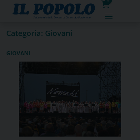
Skip
0
to
prodotti
content
Categoria:
Giovani
GIOVANI