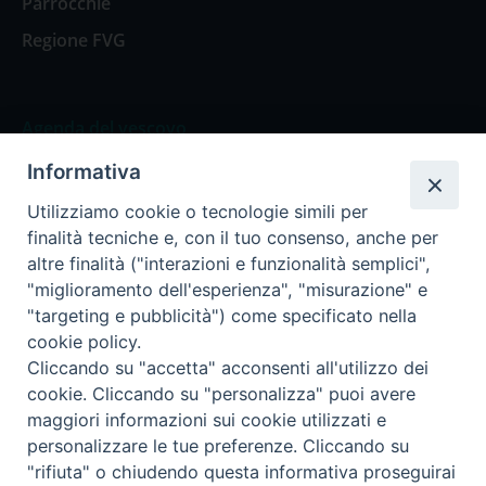
Parrocchie
Regione FVG
Agenda del vescovo
Informativa
Agenda del vescovo
Utilizziamo cookie o tecnologie simili per
finalità tecniche e, con il tuo consenso, anche per
altre finalità ("interazioni e funzionalità semplici",
"miglioramento dell'esperienza", "misurazione" e
Privacy Policy
Trasparenza
"targeting e pubblicità") come specificato nella
cookie policy.
Termini e Condizioni
Cliccando su "accetta" acconsenti all'utilizzo dei
cookie. Cliccando su "personalizza" puoi avere
maggiori informazioni sui cookie utilizzati e
Informativa per il trattamento dei dati personali
personalizzare le tue preferenze. Cliccando su
"rifiuta" o chiudendo questa informativa proseguirai