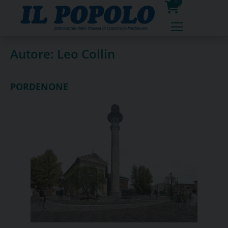
Skip
0
to
prodotti
content
Autore:
Leo Collin
PORDENONE