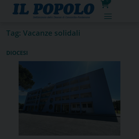
Skip
0
to
prodotti
content
Tag:
Vacanze solidali
DIOCESI