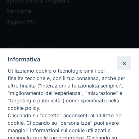
Apostolato della Preghiera
Parrocchie
Regione FVG
Agenda del vescovo
Informativa
Agenda del vescovo
Utilizziamo cookie o tecnologie simili per
finalità tecniche e, con il tuo consenso, anche per
altre finalità ("interazioni e funzionalità semplici",
"miglioramento dell'esperienza", "misurazione" e
Privacy Policy
Trasparenza
"targeting e pubblicità") come specificato nella
cookie policy.
Termini e Condizioni
Cliccando su "accetta" acconsenti all'utilizzo dei
cookie. Cliccando su "personalizza" puoi avere
maggiori informazioni sui cookie utilizzati e
Informativa per il trattamento dei dati personali
personalizzare le tue preferenze. Cliccando su