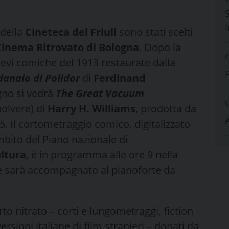
S
 della
Cineteca del Friuli
sono stati scelti
Cinema Ritrovato di Bologna
. Dopo la
0
evi comiche del 1913 restaurate dalla
adanaio di Polidor
di
Ferdinand
gno si vedrà
The Great Vacuum
0
polvere) di
Harry H. Williams
, prodotta da
. Il cortometraggio comico, digitalizzato
ambito del Piano nazionale di
ultura
, è in programma alle ore 9 nella
e sarà accompagnato al pianoforte da
rto nitrato – corti e lungometraggi, fiction
rsioni italiane di film stranieri – donati da