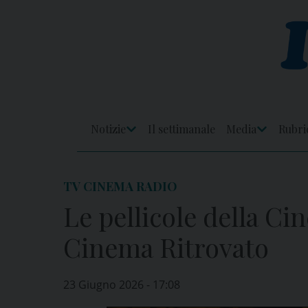
Skip
to
content
Notizie
Il settimanale
Media
Rubri
Apri
Apri
Menu
Menu
TV CINEMA RADIO
Le pellicole della Cin
Cinema Ritrovato
23 Giugno 2026 - 17:08