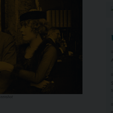
0
A
0
reenshot
0