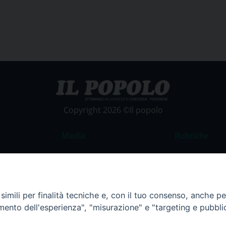
Copyright 2026 ©Il popolo
Media
Rubriche
Foto
Commento al
Video
La Parola del
Costume e So
imili per finalità tecniche e, con il tuo consenso, anche per 
amento dell'esperienza", "misurazione" e "targeting e pubbli
Apostolato de
Parrocchie