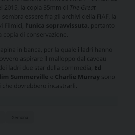
nel 2015, la copia 35mm di
The Great
mbra essere fra gli archivi della FIAF, la
i Filmici,
l’unica sopravvissuta
, pertanto
a copia di conservazione.
pina in banca, per la quale i ladri hanno
 ovvero aspirare il malloppo dal caveau
 dei ladri due star della commedia,
Ed
lim Summerville
e
Charlie Murray
sono
i che dovrebbero incastrarli.
Gemona