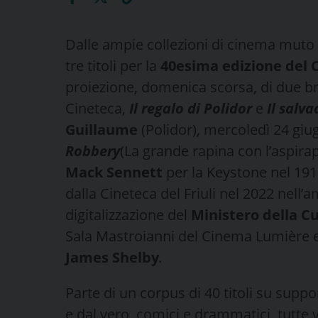
Dalle ampie collezioni di cinema muto
tre titoli per la
40esima edizione del 
proiezione, domenica scorsa, di due br
Cineteca,
Il regalo di Polidor
e
Il salv
Guillaume
(Polidor), mercoledì 24 giu
Robbery
(La grande rapina con l’aspira
Mack Sennett
per la Keystone nel 1915
dalla Cineteca del Friuli nel 2022 nell’
digitalizzazione del
Ministero della C
Sala Mastroianni del Cinema Lumière 
James Shelby
.
Parte di un corpus di 40 titoli su suppo
e dal vero, comici e drammatici, tutte ve