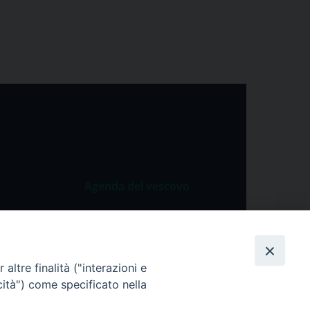
Agenda del vescovo
 Vangelo
Agenda del vescovo
 Papa
cietà
altre finalità ("interazioni e
cità") come specificato nella
lla Preghiera