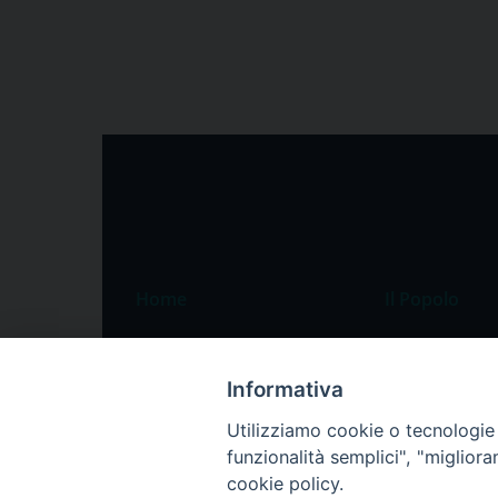
Home
Il Popolo
Speciali
Il settimanale
Pordenone
Chi siamo
Informativa
Portogruaro
La redazione
Utilizziamo cookie o tecnologie s
funzionalità semplici", "miglior
Friuli Occidentale
Pubblicità
cookie policy.
Veneto Orientale