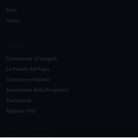
Foto
Video
Rubriche
Commento al Vangelo
La Parola del Papa
Costume e Società
Apostolato della Preghiera
Parrocchie
Regione FVG
Agenda del vescovo