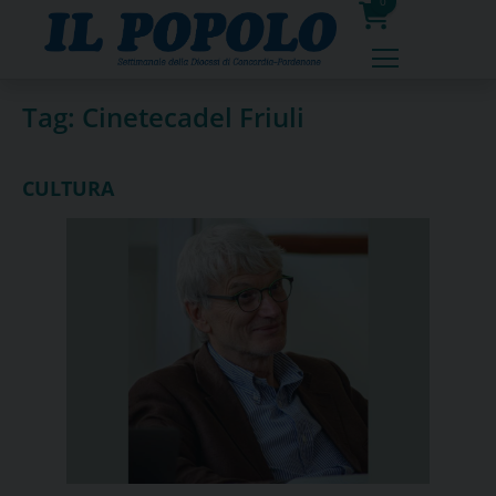
Skip
0
to
prodotti
content
Tag:
Cinetecadel Friuli
CULTURA