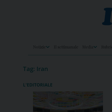
Skip
to
content
Notizie
Il settimanale
Media
Rubri
Apri
Apri
Menu
Menu
Tag:
Iran
L'EDITORIALE