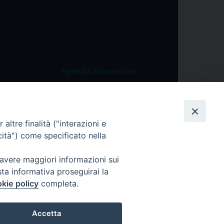
Agenda del vescovo
 Vangelo
Agenda del vescovo
 Papa
altre finalità ("interazioni e
cietà
cità") come specificato nella
lla Preghiera
 avere maggiori informazioni sui
sta informativa proseguirai la
kie policy
completa.
Accetta