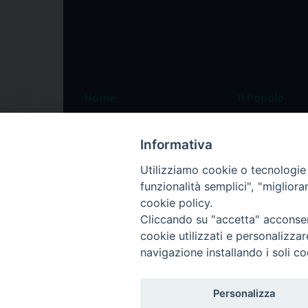
Home
Il Popolo
Speciali
Il settimanale
Informativa
Pordenone
Chi siamo
Utilizziamo cookie o tecnologie s
Portogruaro
La redazione
funzionalità semplici", "miglior
Friuli Occidentale
Pubblicità
cookie policy.
Veneto Orientale
Cliccando su "accetta" acconsent
cookie utilizzati e personalizza
Diocesi
navigazione installando i soli co
Personalizza