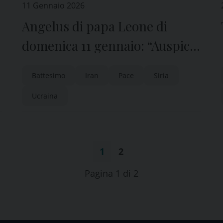
11 Gennaio 2026
Angelus di papa Leone di
a
domenica 11 gennaio: “Auspico
e prego che si coltivi con
Battesimo
Iran
Pace
Siria
pazienza il dialogo e la pace”
Ucraina
1
2
Pagina 1 di 2