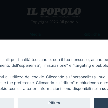
Copyright 2026 ©Il popolo
Media
Rubriche
Foto
Commento al
Video
La Parola del
imili per finalità tecniche e, con il tuo consenso, anche per 
Costume e So
amento dell'esperienza", "misurazione" e "targeting e pubbli
Apostolato de
Parrocchie
i all'utilizzo dei cookie. Cliccando su "personalizza" puoi
re le tue preferenze. Cliccando su "rifiuta" o chiudendo que
Regione FVG
okie tecnici. Ulteriori informazioni sono disponibili nella
coo
Rifiuta