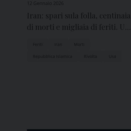
12 Gennaio 2026
Iran: spari sula folla, centinaia
di morti e migliaia di feriti. Us
pensano all’attacco per porre
Feriti
Iran
Morti
fine al regime
Repubblica Islamica
Rivolta
Usa