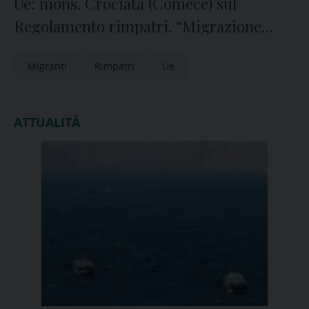
Ue: mons. Crociata (Comece) sul
Regolamento rimpatri. “Migrazione
riguarda esseri umani. La dignità resti
Migranti
Rimpatri
Ue
al centro delle decisioni politiche”
ATTUALITÀ