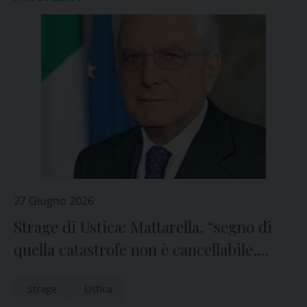
27 Giugno 2026
Strage di Ustica: Mattarella, “segno di
quella catastrofe non è cancellabile,
ricomporre quanto avvenne rimane un
Strage
Ustica
dovere irrinunciabile”