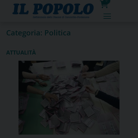
Skip
0
to
prodotti
content
Categoria:
Politica
ATTUALITÀ