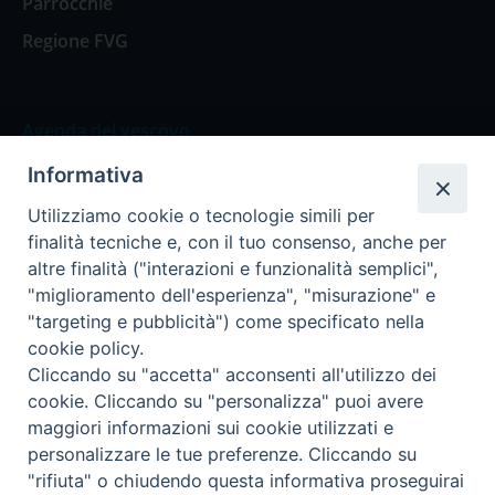
Parrocchie
Regione FVG
Agenda del vescovo
Informativa
Agenda del vescovo
Utilizziamo cookie o tecnologie simili per
finalità tecniche e, con il tuo consenso, anche per
altre finalità ("interazioni e funzionalità semplici",
"miglioramento dell'esperienza", "misurazione" e
Privacy Policy
Trasparenza
"targeting e pubblicità") come specificato nella
cookie policy.
Termini e Condizioni
Cliccando su "accetta" acconsenti all'utilizzo dei
cookie. Cliccando su "personalizza" puoi avere
maggiori informazioni sui cookie utilizzati e
Informativa per il trattamento dei dati personali
personalizzare le tue preferenze. Cliccando su
"rifiuta" o chiudendo questa informativa proseguirai