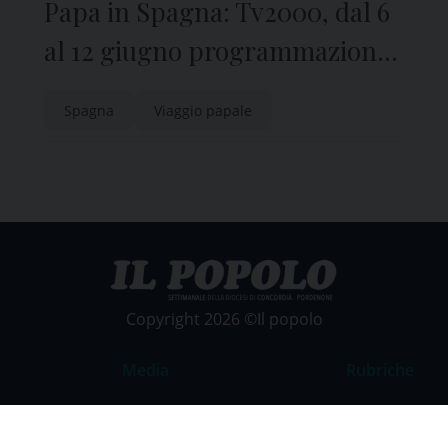
Papa in Spagna: Tv2000, dal 6
al 12 giugno programmazione
speciale per il viaggio di Leone
Spagna
Viaggio papale
XIV
Copyright 2026 ©Il popolo
Media
Rubriche
Foto
Commento al
Video
La Parola del