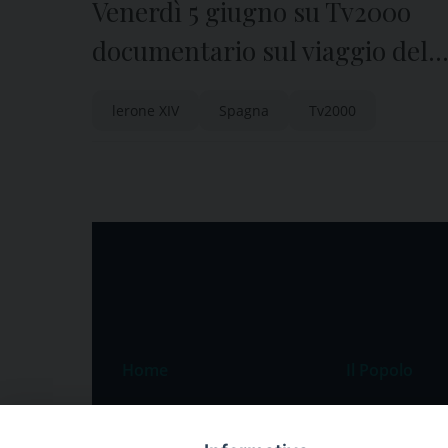
Venerdì 5 giugno su Tv200o
documentario sul viaggio del
papa in Spagna
lerone XIV
Spagna
Tv2000
Home
Il Popolo
Speciali
Il settimanale
Pordenone
Chi siamo