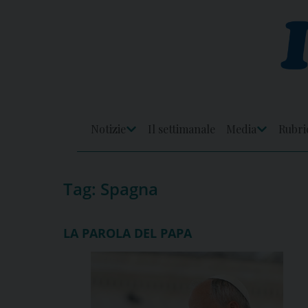
Skip
to
content
Notizie
Il settimanale
Media
Rubri
Apri
Apri
Menu
Menu
Tag:
Spagna
LA PAROLA DEL PAPA