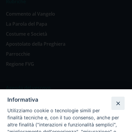
Rubriche
Commento al Vangelo
La Parola del Papa
Costume e Società
Apostolato della Preghiera
Parrocchie
Regione FVG
Agenda del vescovo
Informativa
Agenda del vescovo
Utilizziamo cookie o tecnologie simili per
finalità tecniche e, con il tuo consenso, anche per
altre finalità ("interazioni e funzionalità semplici",
"miglioramento dell'esperienza", "misurazione" e