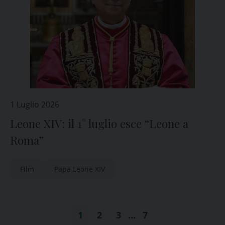
1 Luglio 2026
Leone XIV: il 1° luglio esce “Leone a
Roma”
Film
Papa Leone XIV
1
2
3
…
7