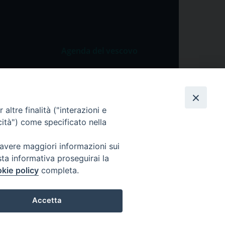
Agenda del vescovo
 Vangelo
Agenda del vescovo
 Papa
cietà
altre finalità ("interazioni e
cità") come specificato nella
lla Preghiera
 avere maggiori informazioni sui
sta informativa proseguirai la
kie policy
completa.
Accetta
ei dati personali
Cookie Policy
Preferenze Cookie