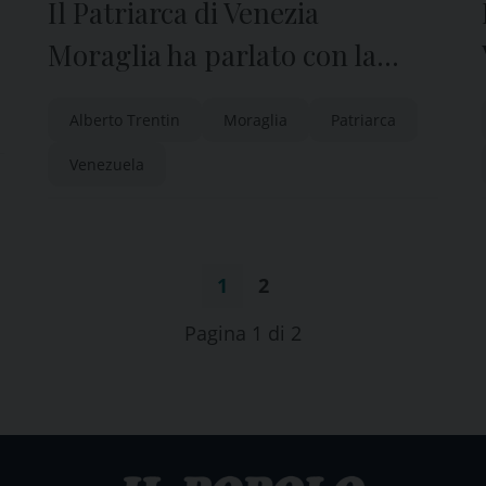
Il Patriarca di Venezia
Moraglia ha parlato con la
mamma di Alberto Trentini
Alberto Trentin
Moraglia
Patriarca
dopo la liberazione
Venezuela
1
2
Pagina 1 di 2