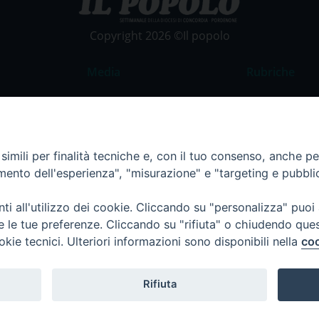
Copyright 2026 ©Il popolo
Media
Rubriche
Foto
Commento al
Video
La Parola del
Costume e So
imili per finalità tecniche e, con il tuo consenso, anche per 
amento dell'esperienza", "misurazione" e "targeting e pubbli
Apostolato de
Parrocchie
i all'utilizzo dei cookie. Cliccando su "personalizza" puoi
Regione FVG
re le tue preferenze. Cliccando su "rifiuta" o chiudendo que
okie tecnici. Ulteriori informazioni sono disponibili nella
coo
Rifiuta
Termini e Condizioni
Informativa per il trattamento d