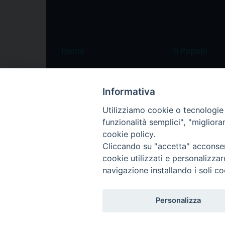
Home
Il Popolo
Speciali
Il settimanale
Pordenone
Chi siamo
Informativa
Portogruaro
La redazione
Utilizziamo cookie o tecnologie s
funzionalità semplici", "miglior
Friuli Occidentale
Pubblicità
cookie policy.
Veneto Orientale
Cliccando su "accetta" acconsent
Diocesi
cookie utilizzati e personalizza
navigazione installando i soli co
Personalizza
Privacy Policy
Trasparenza