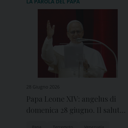
LA PAROLA DEL PAPA
28 Giugno 2026
Papa Leone XIV: angelus di
domenica 28 giugno. Il saluto
ai venezuelani colpiti dal
Papa
Terremoto
Venezuela