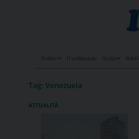
Skip
to
content
Notizie
Il settimanale
Media
Rubri
Apri
Apri
Menu
Menu
Tag:
Venezuela
ATTUALITÀ