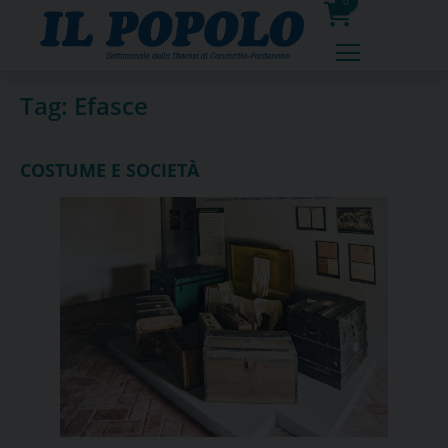
Skip
0
to
prodotti
content
Tag:
Efasce
COSTUME E SOCIETÀ