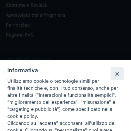
Costume e Società
Apostolato della Preghiera
Parrocchie
Regione FVG
Agenda del vescovo
Informativa
Agenda del vescovo
Utilizziamo cookie o tecnologie simili per
finalità tecniche e, con il tuo consenso, anche per
altre finalità ("interazioni e funzionalità semplici",
"miglioramento dell'esperienza", "misurazione" e
Privacy Policy
Trasparenza
"targeting e pubblicità") come specificato nella
cookie policy.
Termini e Condizioni
Cliccando su "accetta" acconsenti all'utilizzo dei
cookie. Cliccando su "personalizza" puoi avere