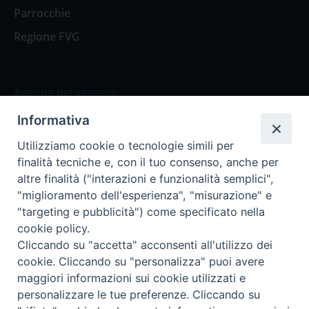
Parrocchie
Regione FVG
Agenda del vescovo
Informativa
Agenda del vescovo
Utilizziamo cookie o tecnologie simili per
finalità tecniche e, con il tuo consenso, anche per
altre finalità ("interazioni e funzionalità semplici",
"miglioramento dell'esperienza", "misurazione" e
Privacy Policy
Trasparenza
"targeting e pubblicità") come specificato nella
cookie policy.
Termini e Condizioni
Cliccando su "accetta" acconsenti all'utilizzo dei
cookie. Cliccando su "personalizza" puoi avere
maggiori informazioni sui cookie utilizzati e
Informativa per il trattamento dei dati personali
personalizzare le tue preferenze. Cliccando su