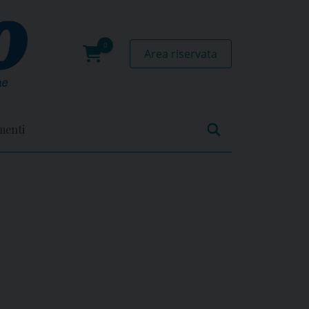
Area riservata
0
prodotti
menti