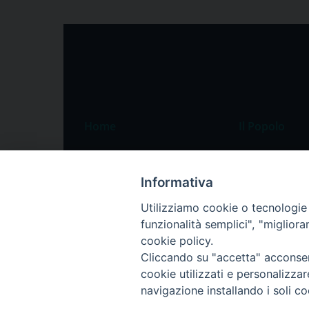
Home
Il Popolo
Speciali
Il settimanale
Pordenone
Chi siamo
Informativa
Portogruaro
La redazione
Utilizziamo cookie o tecnologie s
funzionalità semplici", "miglior
Friuli Occidentale
Pubblicità
cookie policy.
Veneto Orientale
Cliccando su "accetta" acconsent
Diocesi
cookie utilizzati e personalizza
navigazione installando i soli co