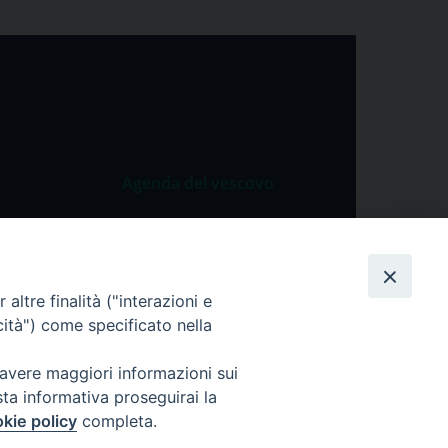
Agenda del vescovo
 Vangelo
Agenda del vescovo
 Papa
cietà
altre finalità ("interazioni e
cità") come specificato nella
lla Preghiera
 avere maggiori informazioni sui
sta informativa proseguirai la
kie policy
completa.