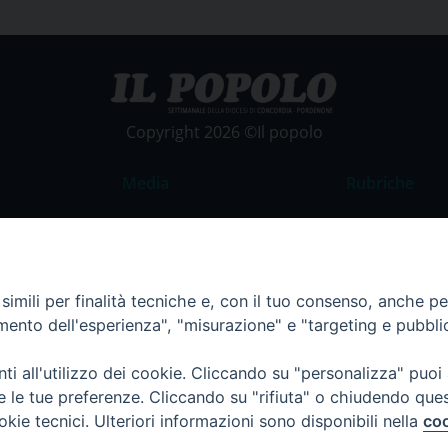
Copyright 2026 ©Il popolo
Media
Rubriche
Foto
Commento al
Video
La Parola del
Costume e So
imili per finalità tecniche e, con il tuo consenso, anche per 
amento dell'esperienza", "misurazione" e "targeting e pubbli
Apostolato de
Parrocchie
i all'utilizzo dei cookie. Cliccando su "personalizza" puoi
Regione FVG
re le tue preferenze. Cliccando su "rifiuta" o chiudendo que
okie tecnici. Ulteriori informazioni sono disponibili nella
coo