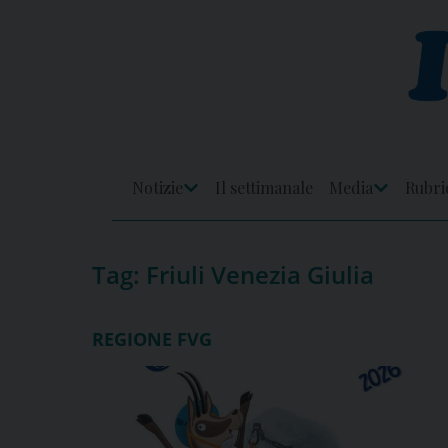
Skip
to
content
Notizie
Il settimanale
Media
Rubri
Apri
Apri
Menu
Menu
Tag:
Friuli Venezia Giulia
REGIONE FVG