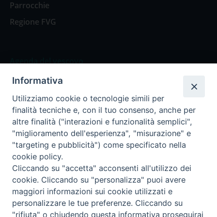
Parrocchie
Regione FVG
Agenda del vescovo
Informativa
Agenda del vescovo
Utilizziamo cookie o tecnologie simili per
finalità tecniche e, con il tuo consenso, anche per
altre finalità ("interazioni e funzionalità semplici",
"miglioramento dell'esperienza", "misurazione" e
Privacy Policy
Trasparenza
"targeting e pubblicità") come specificato nella
cookie policy.
Termini e Condizioni
Cliccando su "accetta" acconsenti all'utilizzo dei
cookie. Cliccando su "personalizza" puoi avere
maggiori informazioni sui cookie utilizzati e
Informativa per il trattamento dei dati personali
personalizzare le tue preferenze. Cliccando su
"rifiuta" o chiudendo questa informativa proseguirai