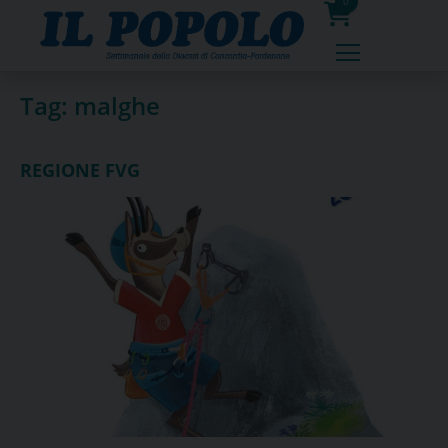
Skip
0
to
prodotti
content
Tag:
malghe
REGIONE FVG