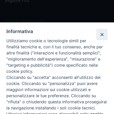
Regione FVG
Agenda del vescovo
Informativa
Agenda del vescovo
Utilizziamo cookie o tecnologie simili per
finalità tecniche e, con il tuo consenso, anche per
altre finalità ("interazioni e funzionalità semplici",
"miglioramento dell'esperienza", "misurazione" e
Privacy Policy
Trasparenza
"targeting e pubblicità") come specificato nella
cookie policy.
Termini e Condizioni
Cliccando su "accetta" acconsenti all'utilizzo dei
cookie. Cliccando su "personalizza" puoi avere
maggiori informazioni sui cookie utilizzati e
Informativa per il trattamento dei dati personali
personalizzare le tue preferenze. Cliccando su
"rifiuta" o chiudendo questa informativa proseguirai
la navigazione installando i soli cookie tecnici.
Cookie Policy