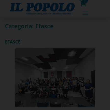
Skip
0
to
prodotti
content
Categoria:
Efasce
EFASCE