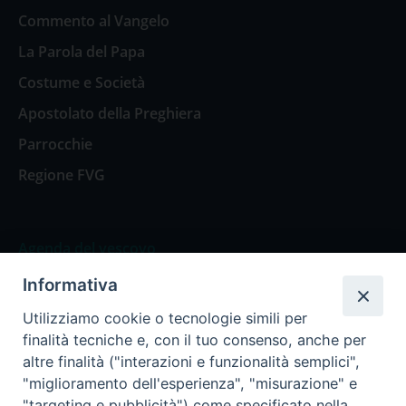
Commento al Vangelo
La Parola del Papa
Costume e Società
Apostolato della Preghiera
Parrocchie
Regione FVG
Agenda del vescovo
Informativa
Agenda del vescovo
Utilizziamo cookie o tecnologie simili per
finalità tecniche e, con il tuo consenso, anche per
altre finalità ("interazioni e funzionalità semplici",
"miglioramento dell'esperienza", "misurazione" e
Privacy Policy
Trasparenza
"targeting e pubblicità") come specificato nella