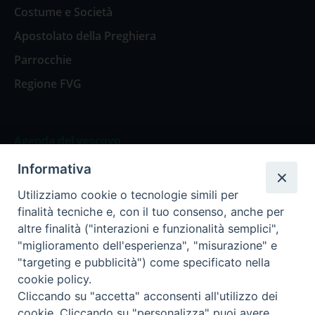
Costume e Società
Apostolato della Preghiera
Parrocchie
Regione FVG
Agenda del vescovo
Informativa
Agenda del vescovo
Utilizziamo cookie o tecnologie simili per
finalità tecniche e, con il tuo consenso, anche per
altre finalità ("interazioni e funzionalità semplici",
"miglioramento dell'esperienza", "misurazione" e
Privacy Policy
Trasparenza
"targeting e pubblicità") come specificato nella
cookie policy.
Termini e Condizioni
Cliccando su "accetta" acconsenti all'utilizzo dei
cookie. Cliccando su "personalizza" puoi avere