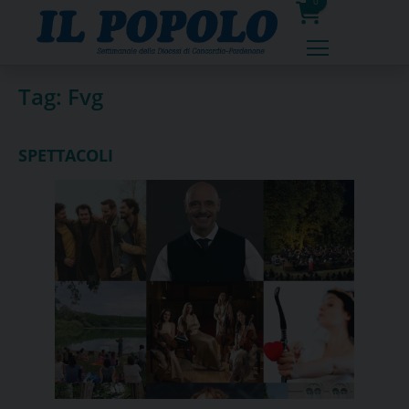
Skip
0
to
prodotti
content
Tag:
Fvg
SPETTACOLI