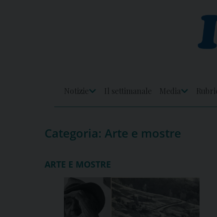
Skip
to
content
Notizie
Il settimanale
Media
Rubri
Apri
Apri
Menu
Menu
Categoria:
Arte e mostre
ARTE E MOSTRE