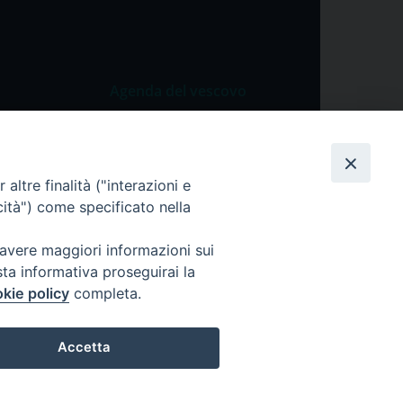
Agenda del vescovo
 Vangelo
Agenda del vescovo
 Papa
altre finalità ("interazioni e
cietà
cità") come specificato nella
lla Preghiera
 avere maggiori informazioni sui
sta informativa proseguirai la
kie policy
completa.
Accetta
ei dati personali
Cookie Policy
Preferenze Cookie