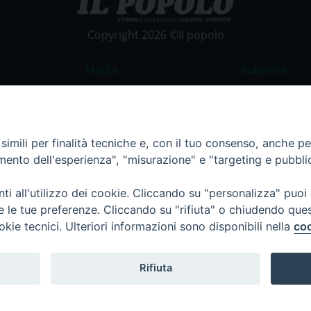
Copyright 2026 ©Il popolo
Media
Rubriche
Foto
Commento al
Video
La Parola del
imili per finalità tecniche e, con il tuo consenso, anche per 
Costume e So
amento dell'esperienza", "misurazione" e "targeting e pubbli
Apostolato de
Parrocchie
i all'utilizzo dei cookie. Cliccando su "personalizza" puoi
re le tue preferenze. Cliccando su "rifiuta" o chiudendo que
Regione FVG
okie tecnici. Ulteriori informazioni sono disponibili nella
coo
Rifiuta
Termini e Condizioni
Informativa per il trattamento d