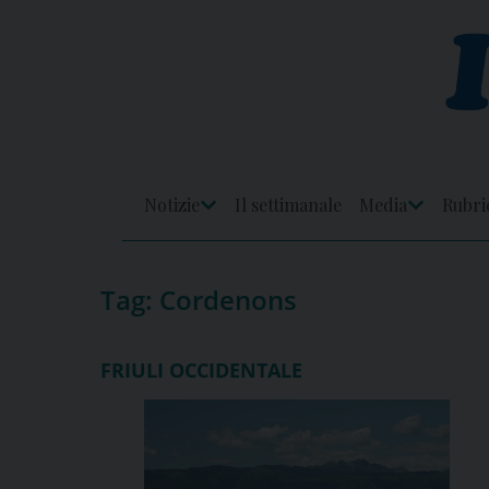
Skip
to
content
Notizie
Il settimanale
Media
Rubri
Apri
Apri
Menu
Menu
Tag:
Cordenons
FRIULI OCCIDENTALE