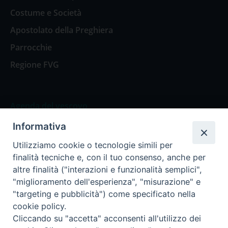
Costume e Società
Apostolato della Preghiera
Parrocchie
Regione FVG
Agenda del vescovo
Informativa
Agenda del vescovo
Utilizziamo cookie o tecnologie simili per
finalità tecniche e, con il tuo consenso, anche per
altre finalità ("interazioni e funzionalità semplici",
"miglioramento dell'esperienza", "misurazione" e
Privacy Policy
Trasparenza
"targeting e pubblicità") come specificato nella
cookie policy.
Termini e Condizioni
Cliccando su "accetta" acconsenti all'utilizzo dei