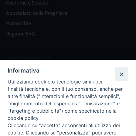
Costume e Società
Apostolato della Preghiera
Parrocchie
Regione FVG
Agenda del vescovo
Informativa
Agenda del vescovo
Utilizziamo cookie o tecnologie simili per
finalità tecniche e, con il tuo consenso, anche per
altre finalità ("interazioni e funzionalità semplici",
"miglioramento dell'esperienza", "misurazione" e
Privacy Policy
Trasparenza
"targeting e pubblicità") come specificato nella
cookie policy.
Termini e Condizioni
Cliccando su "accetta" acconsenti all'utilizzo dei
cookie. Cliccando su "personalizza" puoi avere