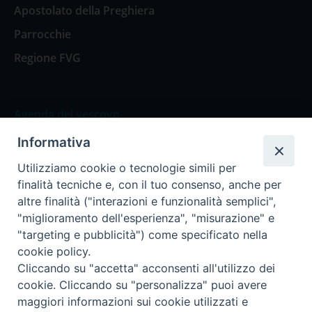
Apostolato della Preghiera
Parrocchie
Regione FVG
Agenda del vescovo
Informativa
Agenda del vescovo
Utilizziamo cookie o tecnologie simili per
finalità tecniche e, con il tuo consenso, anche per
altre finalità ("interazioni e funzionalità semplici",
"miglioramento dell'esperienza", "misurazione" e
Privacy Policy
Trasparenza
"targeting e pubblicità") come specificato nella
cookie policy.
Termini e Condizioni
Cliccando su "accetta" acconsenti all'utilizzo dei
cookie. Cliccando su "personalizza" puoi avere
maggiori informazioni sui cookie utilizzati e