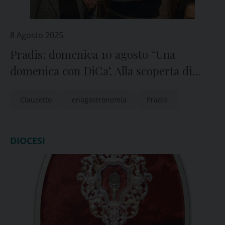
8 Agosto 2025
Pradis: domenica 10 agosto “Una
domenica con DiCa’. Alla scoperta di
formaggi e mieli delle Prealpi friulane
Clauzetto
enogastronomia
Pradis
orientali
DIOCESI