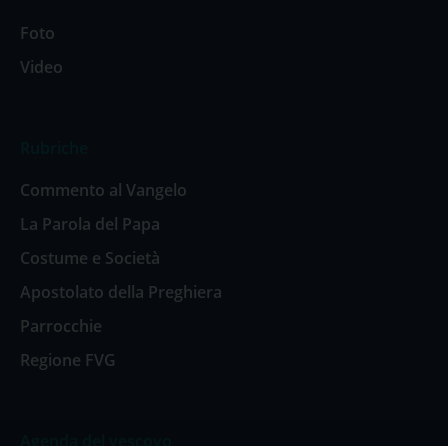
Foto
Video
Rubriche
Commento al Vangelo
La Parola del Papa
Costume e Società
Apostolato della Preghiera
Parrocchie
Regione FVG
Agenda del vescovo