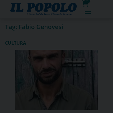
Skip
0
to
prodotti
content
Tag:
Fabio Genovesi
CULTURA