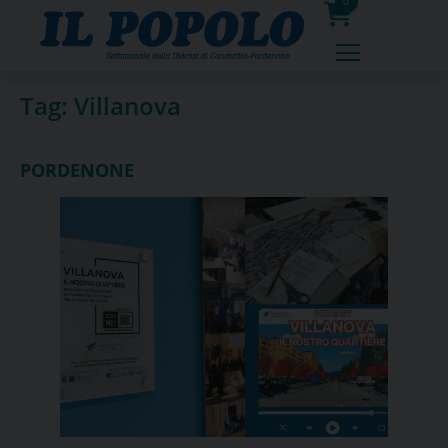
Skip
0
to
prodotti
content
Tag:
Villanova
PORDENONE