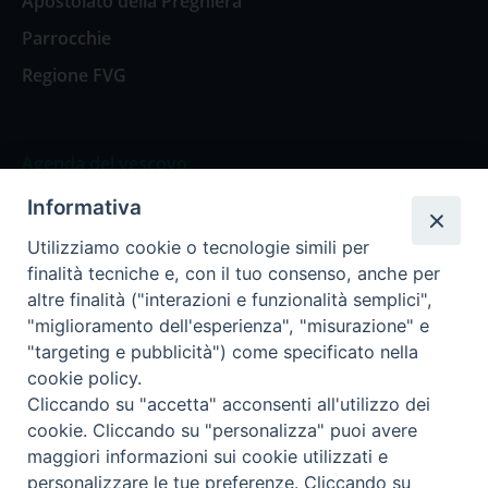
Apostolato della Preghiera
Parrocchie
Regione FVG
Agenda del vescovo
Informativa
Agenda del vescovo
Utilizziamo cookie o tecnologie simili per
finalità tecniche e, con il tuo consenso, anche per
altre finalità ("interazioni e funzionalità semplici",
"miglioramento dell'esperienza", "misurazione" e
Privacy Policy
Trasparenza
"targeting e pubblicità") come specificato nella
cookie policy.
Termini e Condizioni
Cliccando su "accetta" acconsenti all'utilizzo dei
cookie. Cliccando su "personalizza" puoi avere
maggiori informazioni sui cookie utilizzati e
Informativa per il trattamento dei dati personali
personalizzare le tue preferenze. Cliccando su